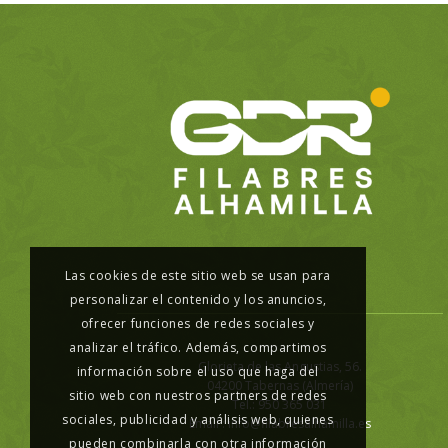
Las cookies de este sitio web se usan para
personalizar el contenido y los anuncios,
ofrecer funciones de redes sociales y
analizar el tráfico. Además, compartimos
Glorieta de las Angustias, 56.
información sobre el uso que haga del
04200 Tabernas (Almería)
sitio web con nuestros partners de redes
Tel.: 950 365 031
sociales, publicidad y análisis web, quienes
Email :
info@filabresalhamilla.es
pueden combinarla con otra información