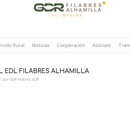
rollo Rural
Noticias
Cooperación
Asóciate
Tran
L EDL FILABRES ALHAMILLA
/
por
GDR Filabres GDR