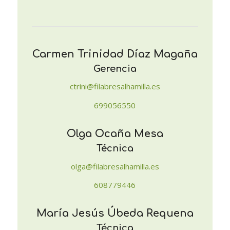
Carmen Trinidad Díaz Magaña
Gerencia
ctrini@filabresalhamilla.es
699056550
Olga Ocaña Mesa
Técnica
olga@filabresalhamilla.es
608779446
María Jesús Úbeda Requena
Técnica