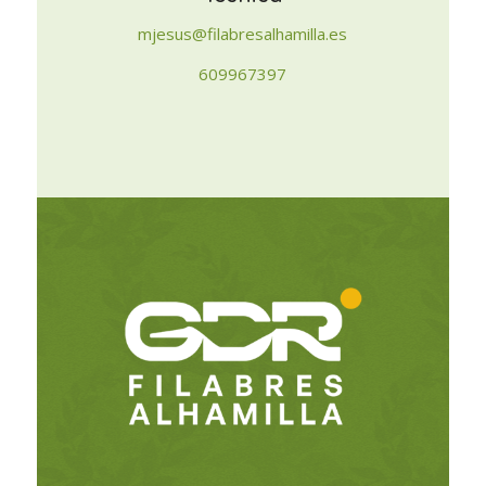
mjesus@filabresalhamilla.es
609967397