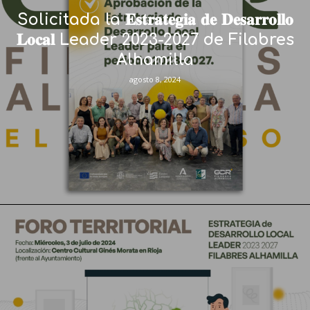
Solicitada la 𝐄𝐬𝐭𝐫𝐚𝐭𝐞𝐠𝐢𝐚 𝐝𝐞 𝐃𝐞𝐬𝐚𝐫𝐫𝐨𝐥𝐥𝐨
𝐋𝐨𝐜𝐚𝐥 Leader 2023-2027 de Filabres
Alhamilla
agosto 8, 2024