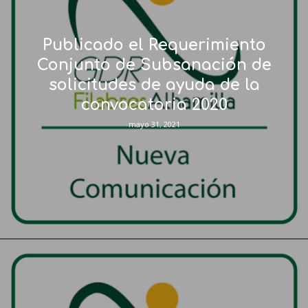
Publicado el Requerimiento
Conjunto de Subsanación de
solicitudes de ayuda de la
convocatoria 2020
mayo 31, 2021