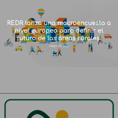
REDR lanza una macroencuesta a
nivel europeo para definir el
futuro de las áreas rurales.
mayo 11, 2020