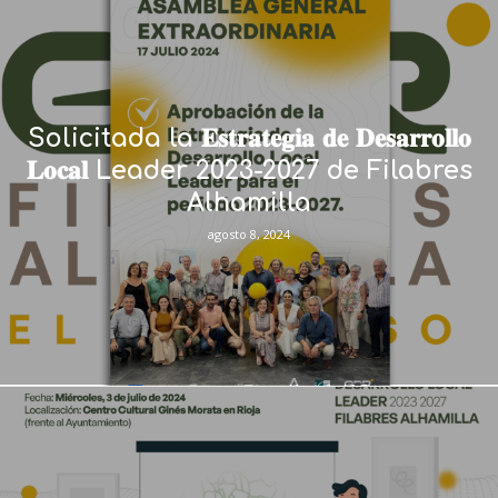
Solicitada la 𝐄𝐬𝐭𝐫𝐚𝐭𝐞𝐠𝐢𝐚 𝐝𝐞 𝐃𝐞𝐬𝐚𝐫𝐫𝐨𝐥𝐥𝐨
𝐋𝐨𝐜𝐚𝐥 Leader 2023-2027 de Filabres
Alhamilla
agosto 8, 2024