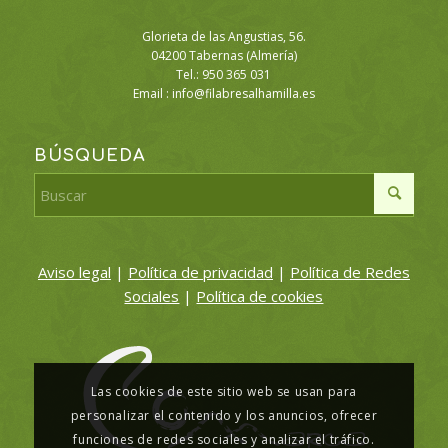
Glorieta de las Angustias, 56.
04200 Tabernas (Almería)
Tel.: 950 365 031
Email :
info@filabresalhamilla.es
BÚSQUEDA
Aviso legal
|
Política de privacidad
|
Política de Redes
Sociales
|
Política de cookies
Las cookies de este sitio web se usan para
personalizar el contenido y los anuncios, ofrecer
funciones de redes sociales y analizar el tráfico.