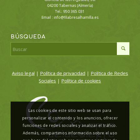
04200 Tabernas (Almería)
Tel.: 950 365 031
Email :
info@filabresalhamilla.es
BÚSQUEDA
Aviso legal
|
Política de privacidad
|
Política de Redes
Sociales
|
Política de cookies
Las cookies de este sitio web se usan para
personalizar el contenido y los anuncios, ofrecer
funciones de redes sociales y analizar el tráfico.
Además, compartimos información sobre el uso