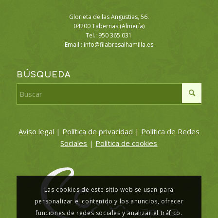
Glorieta de las Angustias, 56.
04200 Tabernas (Almería)
Tel.: 950 365 031
Email :
info@filabresalhamilla.es
BÚSQUEDA
Aviso legal
|
Política de privacidad
|
Política de Redes
Sociales
|
Política de cookies
Las cookies de este sitio web se usan para
personalizar el contenido y los anuncios, ofrecer
funciones de redes sociales y analizar el tráfico.