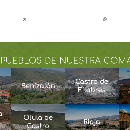
 PUEBLOS DE NUESTRA COM
Castro de
a
Benizalón
Filabres
a
Olula de
Rioja
Castro