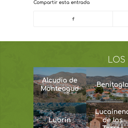
Compartir esta entrada
LOS
Alcudia de
Benitagl
Monteagud
Lucainen
Lubrín
de las