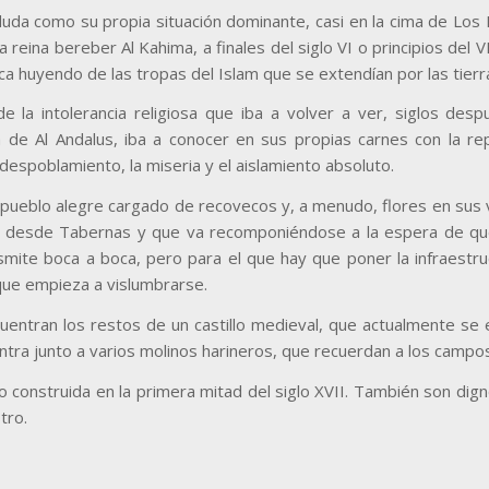
da como su propia situación dominante, casi en la cima de Los Fi
reina bereber Al Kahima, a finales del siglo VI o principios del V
ica huyendo de las tropas del Islam que se extendían por las tier
e la intolerancia religiosa que iba a volver a ver, siglos des
 de Al Andalus, iba a conocer en sus propias carnes con la re
 despoblamiento, la miseria y el aislamiento absoluto.
te pueblo alegre cargado de recovecos y, a menudo, flores en sus
ra desde Tabernas y que va recomponiéndose a la espera de que
smite boca a boca, pero para el que hay que poner la infraestr
que empieza a vislumbrarse.
cuentran los restos de un castillo medieval, que actualmente se
entra junto a varios molinos harineros, que recuerdan a los campos
 construida en la primera mitad del siglo XVII. También son dign
tro.