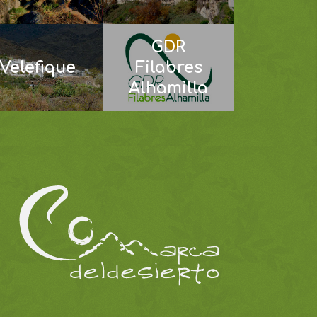
GDR
Velefique
Filabres
Alhamilla