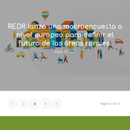
REDR lanza una macroencuesta a
nivel europeo para definir el
futuro de las áreas rurales.
mayo 11, 2020
Página 3 de 5
1
2
3
4
5